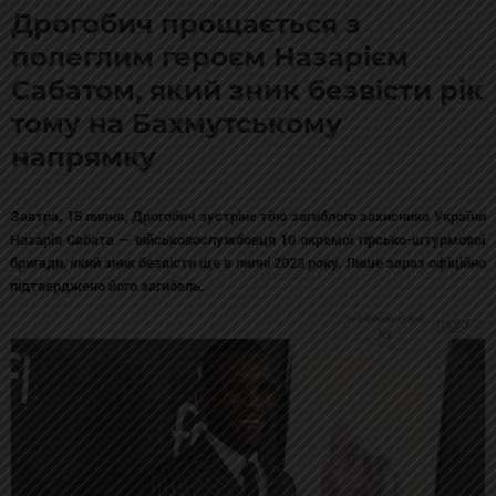
Дрогобич прощається з
полеглим героєм Назарієм
Сабатом, який зник безвісти рік
тому на Бахмутському
напрямку
Завтра, 15 липня, Дрогобич зустріне тіло загиблого захисника України
Назарія Сабата — військовослужбовця 10 окремої гірсько-штурмової
бригади, який зник безвісти ще в липні 2023 року. Лише зараз офіційно
підтверджено його загибель.