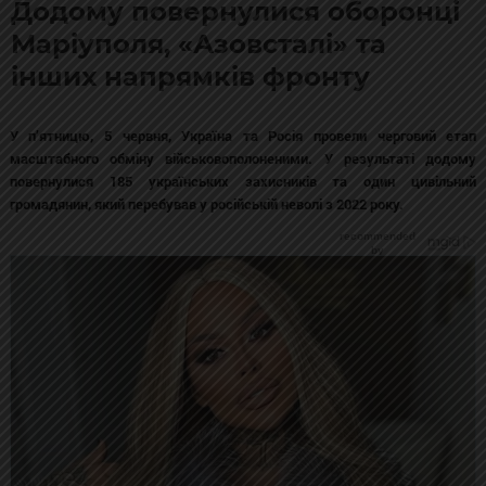
Додому повернулися оборонці
Маріуполя, «Азовсталі» та
інших напрямків фронту
У п’ятницю, 5 червня, Україна та Росія провели черговий етап
масштабного обміну військовополоненими. У результаті додому
повернулися 185 українських захисників та один цивільний
громадянин, який перебував у російській неволі з 2022 року.