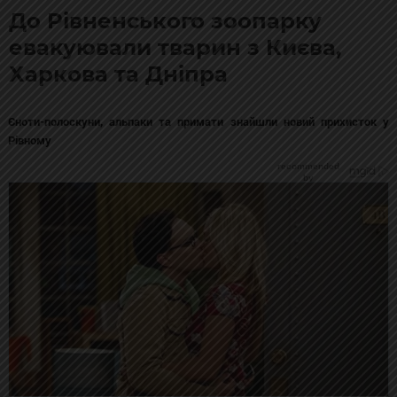
До Рівненського зоопарку
евакуювали тварин з Києва,
Харкова та Дніпра
Єноти-полоскуни, альпаки та примати знайшли новий прихисток у
Рівному