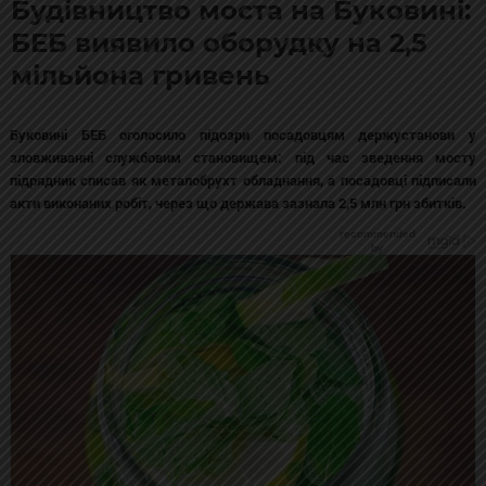
Будівництво моста на Буковині:
БЕБ виявило оборудку на 2,5
мільйона гривень
Буковині БЕБ оголосило підозри посадовцям держустанови у
зловживанні службовим становищем: під час зведення мосту
підрядник списав як металобрухт обладнання, а посадовці підписали
акти виконаних робіт, через що держава зазнала 2,5 млн грн збитків.