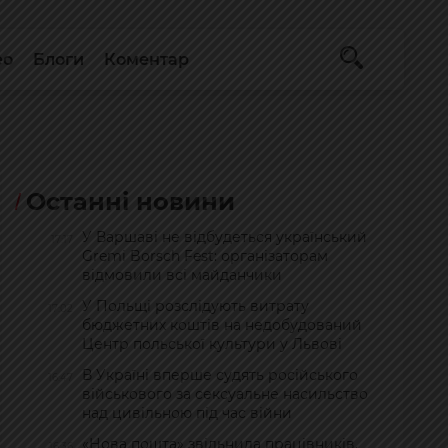
ео
Блоги
Коментар
Останні новини
У Варшаві не відбудеться український
17:17
Gremi Borsch Fest: організаторам
відмовили всі майданчики
У Польщі розслідують витрату
17:02
бюджетних коштів на недобудований
Центр польської культури у Львові
В Україні вперше судять російського
16:47
військового за сексуальне насильство
над цивільною під час війни
«Нова пошта» звільнила працівників,
16:36