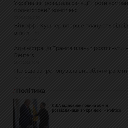
Україна запровадила санкції проти компан
промисловий комплекс
03.08.2026, 21:50
Віткофф і Кушнер вперше планують відві
війни – FT
29.07.2026, 20:16
Адміністрація Трампа планує розтягнути н
Reuters
28.07.2026, 10:16
Польща запропонувала виробляти ракети дл
24.07.2026, 22:59
Політика
США відновили повний обмін
розвідданими з Україною, – Politico