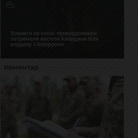
Ховався на сосні: прикордонники
затримали жителя Київщини біля
кордону з Білоруссю
Коментар