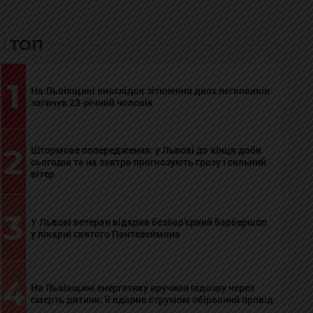
ТОП
1
На Львівщині внаслідок зіткнення двох легковиків
загинув 23-річний чоловік
2
Штормове попередження: у Львові до кінця доби
сьогодні та на завтра прогнозують грозу і сильний
вітер
3
У Львові ветеран відкрив безбар’єрний барбершоп
у лікарні святого Пантелеймона
4
На Львівщині енергетику вручили підозру через
смерть дитини: її вдарив струмом обірваний провід