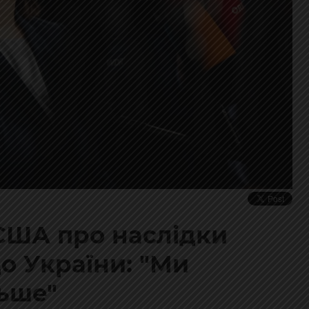
США про наслідки
о України: "Ми
ьше"