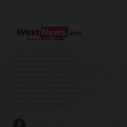
Команда інформаційного ресурсу
Західна Україна News своєчасно
розповідає своїй аудиторії про
найважливіші події, особливо
зосереджуючись на областях Західної
України. Доречні факти, тенденції та
різноманітні цікавинки охоплюють
ключові сфери життя, акцентуючи на
головних повідомленнях зі стрічок
новин інформаційних агенцій