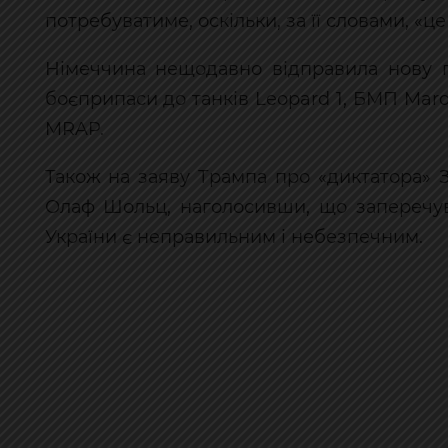
потребуватиме, оскільки, за її словами, «ц
Німеччина нещодавно відправила нову п
боєприпаси до танків Leopard 1, БМП Mard
MRAP.
Також на заяву Трампа про «диктатора» 
Олаф Шольц, наголосивши, що заперечув
України є неправильним і небезпечним.