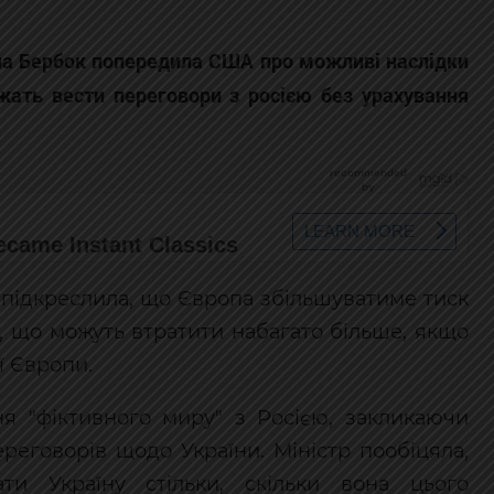
на Бербок попередила США про можливі наслідки
жать вести переговори з росією без урахування
 підкреслила, що Європа збільшуватиме тиск
, що можуть втратити набагато більше, якщо
ї Європи.
я "фіктивного миру" з Росією, закликаючи
переговорів щодо України. Міністр пообіцяла,
и Україну стільки, скільки вона цього