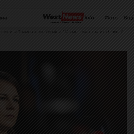
йна
Фото
Від
олітики Трампа щодо України: "Ми можемо втратити більше"