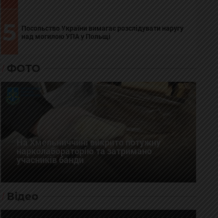
5
Посольство України вимагає розслідувати наругу
над могилою УПА у Польщі
ФОТО
На Хмельниччині викрито потужну
нарколабораторію та затримано
учасників банди
Відео