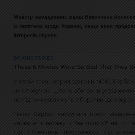
Міністр закордонних справ Німеччини Аннале
їх політики щодо України, якщо вони продов
інтересів Європи.
У своїй заяві, оприлюдненій MDR, Бербок
на Сполучені Штати, аби вони усвідомили
не підтримуватимуть ліберальні демократі
Також Бербок виступила проти укладенн
уникати "шантажу" і "капітуляції" на тлі 
що Німеччина продовжить підтримуват