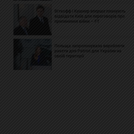
Віткофф і Кушнер вперше планують
відвідати Київ для переговорів про
припинення війни – FT
Польща запропонувала виробляти
ракети для Patriot для України на
своїй території