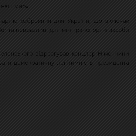
е наш мир».
артію озброєння для України, що включає
er та невразливі для мін транспортні засоби
Зеленського відреагував канцлер Німеччини
ати демократичну легітимність президента