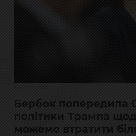
21.02.2025, 22:01
Бербок попередила 
політики Трампа щод
можемо втратити біл