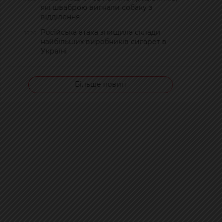
які шваброю вигнали собаку з
відділення
Російська атака знищила склади
16:26
найбільших виробників сигарет в
Україні
Більше новин