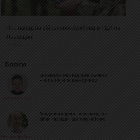
Про напад на військовослужбовців ТЦК на
Львівщині
2025-02-19 11:31:54
Блоги
ERAZMUS+ МОЛОДІЖНІ ОБМІНИ
– БІЛЬШЕ, НІЖ МАНДРІВКИ
Богдан Козійчук
Завдання ворога - показати, що
війна «всюди», що тилу не існує
Михайло Цимбалюк