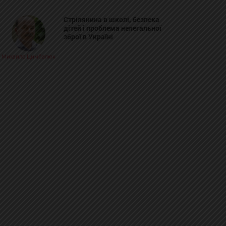
Стрілянина в школі, безпека
дітей і проблема нелегальної
зброї в Україні
Михайло Цимбалюк