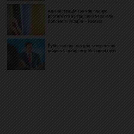
Адміністрація Трампа планує
розтягнути на три роки $400 млн
допомоги Україні – Reuters
Рубіо заявив, що для завершення
війни в Україні потрібні «нові ідеї»