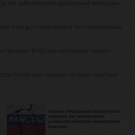
ій, які забезпечують російський військово-
дати Київ для переговорів про припинення
а три роки $400 млн допомоги Україні –
я Patriot для України на своїй території
Україна запровадила санкції проти
компаній, які забезпечують
російський військово-промисловий
комплекс