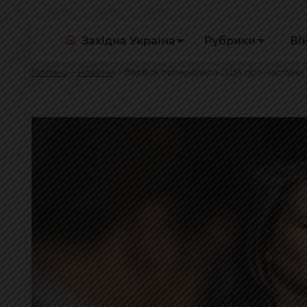
Західна Україна
Рубрики
Ві
Головна
Новини
Бербок попередила США про наслідки п