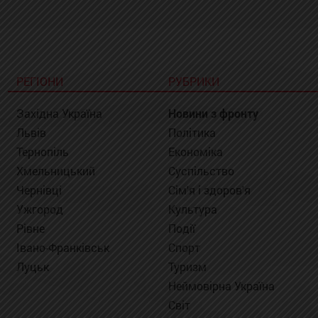
РЕГІОНИ
РУБРИКИ
Західна Україна
Новини з фронту
Львів
Політика
Тернопіль
Економіка
Хмельницький
Суспільство
Чернівці
Сім'я і здоров'я
Ужгород
Культура
Рівне
Події
Івано-Франківськ
Спорт
Луцьк
Туризм
Неймовірна Україна
Світ