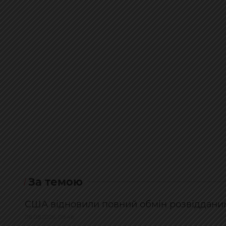
За темою
США відновили повний обмін розвідданими 
06.08.2026, 08:46