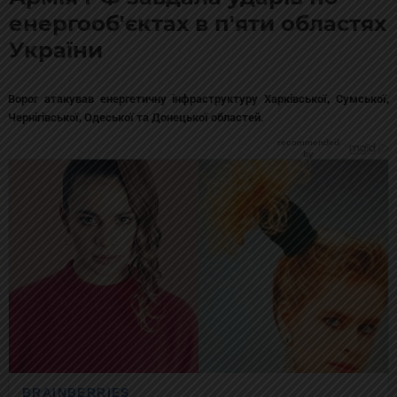
енергооб'єктах в п'яти областях
України
Ворог атакував енергетичну інфраструктуру Харківської, Сумської,
Чернігівської, Одеської та Донецької областей.