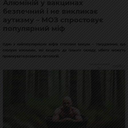
Алюміній у вакцинах
безпечний і не викликає
аутизму – МОЗ спростовує
популярний міф
Один з найпопулярніших міфів стосовно вакцин – твердження, що
сполуки алюмінію, які входять до їхнього складу, нібито можуть
провокувати розвиток патологій.