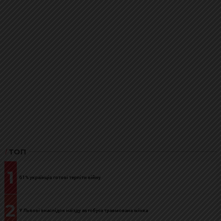
ТОП
1
61% українців готові терпіти війну
2
У Львові внаслідок наїзду автобуса травмована жінка