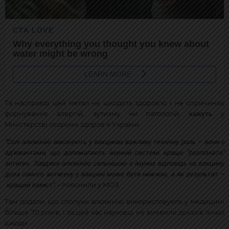
Та насправді цей метал не шкодить здоров'ю і не спричиняє
кажуть
формування алергій, аутизму чи патологій,
у
Міністерстві охорони здоров'я України.
"
Солі алюмінію виконують у вакцинах важливу технічну роль
–
вони є
ад'ювантами, що допомагають імунній системі краще "розпізнати"
антиген. Завдяки алюмінію сильнішою є імунна відповідь на вакцину,
доза самого антигену у вакцині може бути нижчою, а як результат
–
кращий захист
",
– пояснили у МОЗ.
Там додали, що сполуки алюмінію використовують у медицині
більше 70 років, і за цей час науковці не виявили доказів їхньої
шкоди.