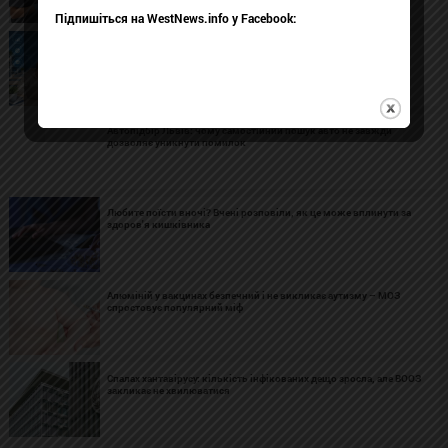
Підпишіться на WestNews.info у Facebook:
ЕКОНОМІКА. ДАНІ. ПРАВО. БІЗНЕС. Твоя формула успіху в ЛНУ
Франка
Автопідбір Львів: чому самостійний пошук авто не завжди
дозволяє уникнути помилок
Любите поїсти вночі? Вчені розповіли, як це може вплинути за
здоров'я кишківника
Алюміній у вакцинах безпечний і не викликає аутизму – МОЗ
спростовує популярний міф
Спалах хантавірусу: кількість інфікованих дещо зросла, але ВООЗ
закликає не хвилюватися