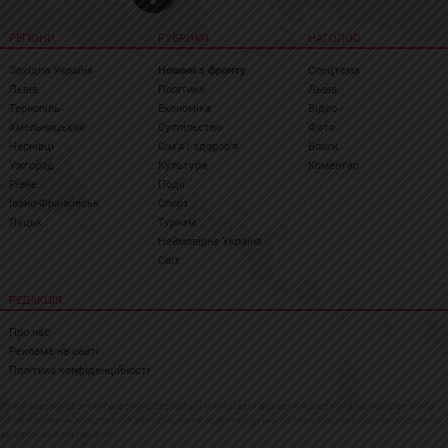
РЕГІОНИ
РУБРИКИ
НАГОЛОС
Західна Україна
Новини з фронту
Спецтема
Львів
Політика
Львів
Тернопіль
Економіка
Відео
Хмельницький
Суспільство
Фото
Чернівці
Сім'я і здоров'я
Блоги
Ужгород
Культура
Коментар
Рівне
Події
Івано-Франківськ
Спорт
Луцьк
Туризм
Неймовірна Україна
Світ
РЕДАКЦІЯ
Про нас
Реклама на сайті
Політика конфіденційності
При повному або частковому відтворенні матеріалів активне посилання на westnews.info
обов'язкове. Адміністрація сайту може не поділяти думку автора і не несе відповідальності
за авторські матеріали.