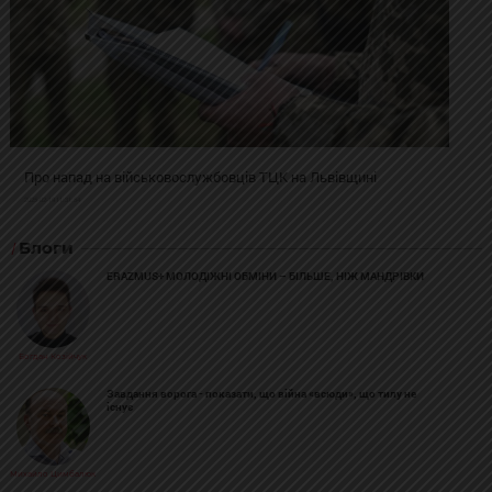
Про напад на військовослужбовців ТЦК на Львівщині
2025-02-19 11:31:54
Блоги
ERAZMUS+ МОЛОДІЖНІ ОБМІНИ – БІЛЬШЕ, НІЖ МАНДРІВКИ
Богдан Козійчук
Завдання ворога - показати, що війна «всюди», що тилу не
існує
Михайло Цимбалюк