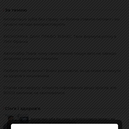
За темою
Імплантація зубів без страху: чи боляче ставити імплант і які
сучасні методи використовують
08.08.2026, 22:48
ЕКОНОМІКА. ДАНІ. ПРАВО. БІЗНЕС. Твоя формула успіху в
ЛНУ Франка
10.07.2026, 12:14
Автопідбір Львів: чому самостійний пошук авто не завжди
дозволяє уникнути помилок
30.06.2026, 12:39
Любите поїсти вночі? Вчені розповіли, як це може вплинути
за здоров'я кишківника
26.05.2026, 18:39
Спалах хантавірусу: кількість інфікованих дещо зросла, але
ВООЗ закликає не хвилюватися
12.05.2026, 15:43
Сім'я і здоров'я
Імплантація зубів без страху: чи боляче ставити імплант і які
сучасні методи використовують