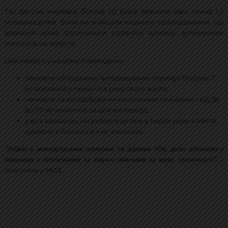
Так данські науковці більше 20 років вивчали дані понад 1,2
мільйона дітей. Вони не знайшли жодного підтвердження, що
алюміній може спричинити розвиток аутизму, аутоімунних
патологій чи алергій.
Цей метал є у нашому повсякденні:
немовля на грудному вигодовуванні отримує близько 7
мг алюмінію у перші пів року свого життя;
немовля на вигодовуванні молочними сумішами – від 38
до 117 мг алюмінію за цей же період;
у всіх вакцинах, які роблять дитині в перші роки її життя,
сумарно є близько 4,4 мг алюмінію.
"
Згідно з міжнародними нормами та даними FDA, дози алюмінію у
вакцинах є безпечними та значно нижчими за межі токсичності
",
–
пояснили у МОЗ.