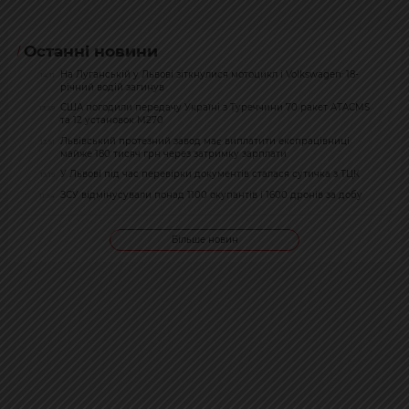
Останні новини
На Луганській у Львові зіткнулися мотоцикл і Volkswagen: 18-
14:11
річний водій загинув
США погодили передачу Україні з Туреччини 70 ракет ATACMS
13:59
та 12 установок M270
Львівський протезний завод має виплатити експрацівниці
13:51
майже 180 тисяч грн через затримку зарплати
У Львові під час перевірки документів сталася сутичка з ТЦК
13:19
ЗСУ відмінусували понад 1100 окупантів і 1600 дронів за добу
11:54
Більше новин