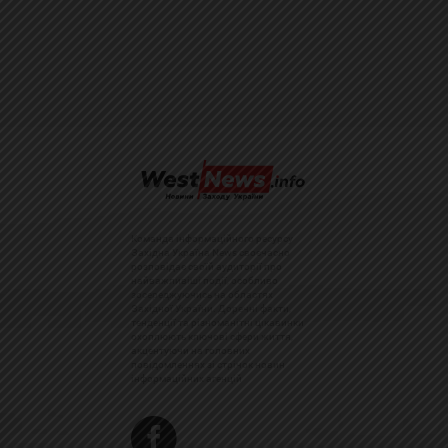
Команда інформаційного ресурсу
Західна Україна News своєчасно
розповідає своїй аудиторії про
найважливіші події, особливо
зосереджуючись на областях
Західної України. Доречні факти,
тенденції та різноманітні цікавинки
охоплюють ключові сфери життя,
акцентуючи на головних
повідомленнях зі стрічок новин
інформаційних агенцій