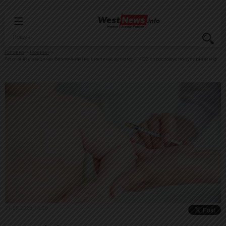
Головна
Новини
Алюміній у вакцинах безпечний і не викликає аутизму – МОЗ спростовує популярний міф
21.05.2026, 14:20