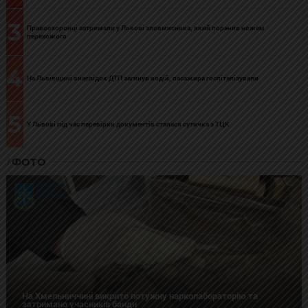
3
Правоохоронці затримали у Львові зловмисника, який поранив ножем
перехожого
4
На Львівщині внаслідок ДТП загинув водій, пасажира госпіталізували
5
У Львові під час перевірки документів сталася сутичка з ТЦК
ФОТО
На Хмельниччині викрито потужну нарколабораторію та
затримано учасників банди