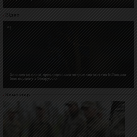
Відео
Ховався на сосні: прикордонники затримали жителя Київщини
біля кордону з Білоруссю
Коментар