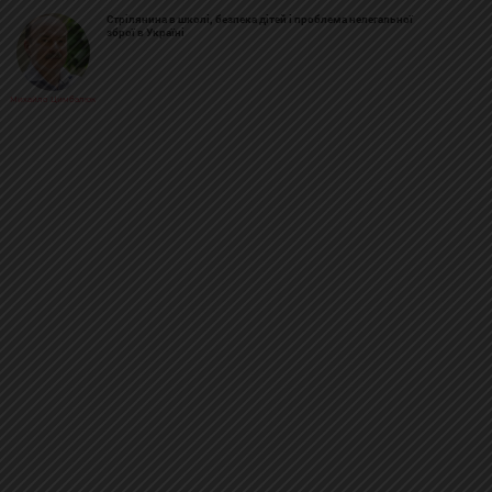
Стрілянина в школі, безпека дітей і проблема нелегальної
зброї в Україні
Михайло Цимбалюк