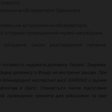
овості);
рономічна обсерваторія Одеського
олаївська астрономічна обсерваторія;
й історико-природничий музей-заповідник.
 засідання також розглядалися питання
 готовність надавати допомогу Україні. Зокрема,
одну допомогу з Фонду на екстренні заходи. При
 Міжнародної експертної місії ЮНЕСКО з оцінки
об’єктам в Одесі. Планується також підготовка
ей, проведення тренінгів для військових та інші