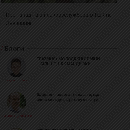
Про напад на військовослужбовців ТЦК на
Львівщині
2025-02-19 11:31:54
Блоги
ERAZMUS+ МОЛОДІЖНІ ОБМІНИ
– БІЛЬШЕ, НІЖ МАНДРІВКИ
Богдан Козійчук
Завдання ворога - показати, що
війна «всюди», що тилу не існує
Михайло Цимбалюк