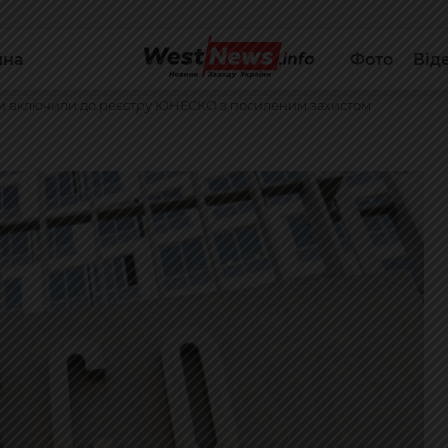
йна
Фото
Від
їни включили до реєстру ЮНЕСКО з посиленим захистом