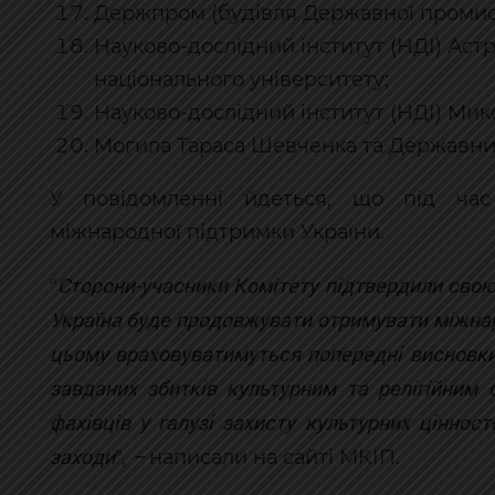
Держпром (будівля Державної промисл
Науково-дослідний інститут (НДІ) Аст
національного університету;
Науково-дослідний інститут (НДІ) Мик
Могила Тараса Шевченка та Державни
У повідомленні йдеться, що під час
міжнародної підтримки України.
Сторони-учасники Комітету підтвердили свою
"
Україна буде продовжувати отримувати міжнар
цьому враховуватимуться попередні висновки
завданих збитків культурним та релігійним 
фахівців у галузі захисту культурних цінност
заходи
–
",
написали на сайті МКІП.