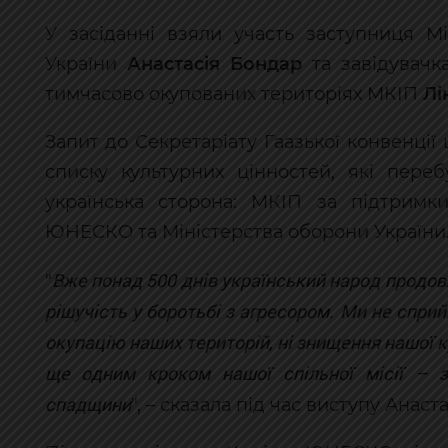
У засіданні взяли участь заступниця Мі
України
Анастасія Бондар
та завідувачка
тимчасово окупованих територіях МКІП
Лі
Запит до Секретаріату Гаазької конвенці
списку культурних цінностей, які пере
українська сторона: МКІП за підтримк
ЮНЕСКО та Міністерства оборони України
Вже понад 500 днів український народ продо
"
рішучість у боротьбі з агресором. Ми не спри
окупацію наших територій, ні знищення нашої 
ще одним кроком нашої спільної місії – з
спадщини
", – сказала під час виступу Анаст