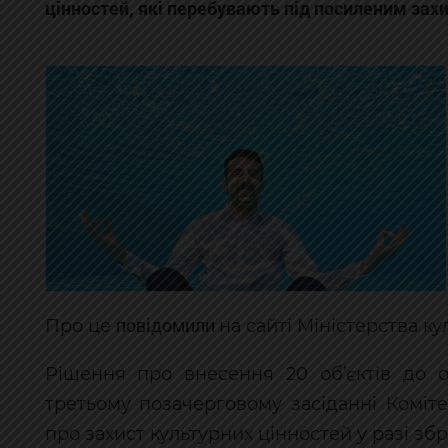
цінностей, які перебувають під посиленим зах
повідомили
Про це
на сайті Міністерства ку
Рішення про внесення 20 об’єктів до
третьому позачерговому засіданні Коміте
про захист культурних цінностей у разі збр