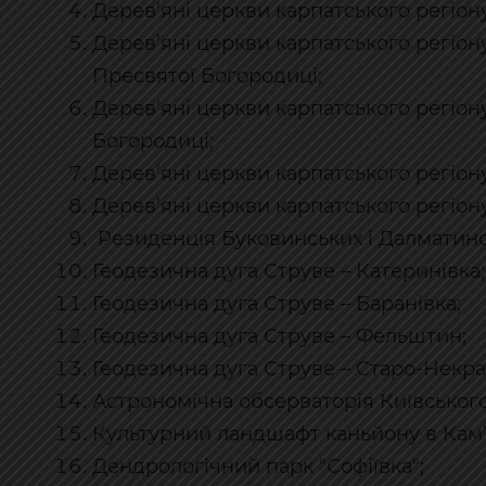
Дерев’яні церкви карпатського регіону
Дерев’яні церкви карпатського регіон
Пресвятої Богородиці;
Дерев’яні церкви карпатського регіон
Богородиці;
Дерев’яні церкви карпатського регіону
Дерев’яні церкви карпатського регіону
Резиденція Буковинських і Далматин
Геодезична дуга Струве – Катеринівка
Геодезична дуга Струве – Баранівка;
Геодезична дуга Струве – Фельштин;
Геодезична дуга Струве – Старо-Некра
Астрономічна обсерваторія Київського
Культурний ландшафт каньйону в Кам’
Дендрологічний парк "Софіївка";