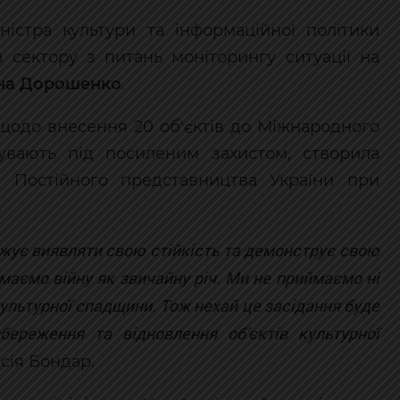
ністра культури та інформаційної політики
 сектору з питань моніторингу ситуації на
на Дорошенко
.
ї щодо внесення 20 об'єктів до Міжнародного
бувають під посиленим захистом, створила
и Постійного представництва України при
.
вжує виявляти свою стійкість та демонструє свою
ймаємо війну як звичайну річ. Ми не приймаємо ні
культурної спадщини. Тож нехай це засідання буде
береження та відновлення об’єктів культурної
асія Бондар.