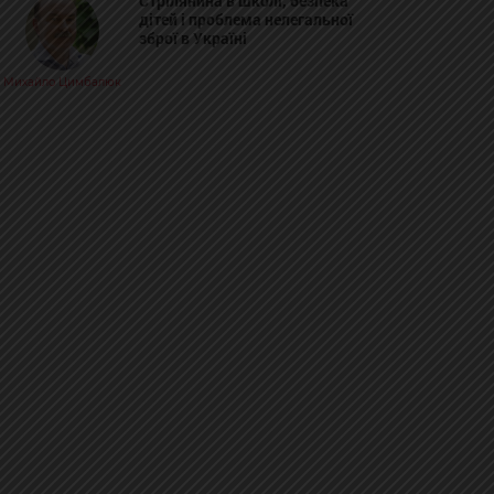
Стрілянина в школі, безпека
дітей і проблема нелегальної
зброї в Україні
Михайло Цимбалюк