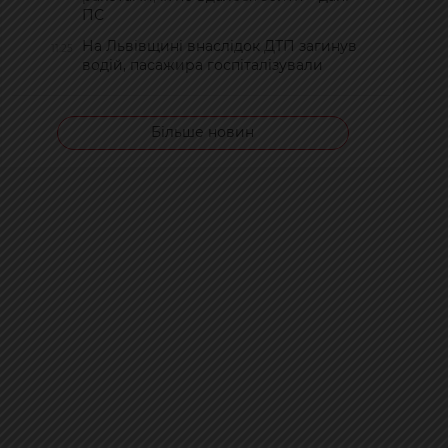
ПС
На Львівщині внаслідок ДТП загинув
11:25
водій, пасажира госпіталізували
Більше новин