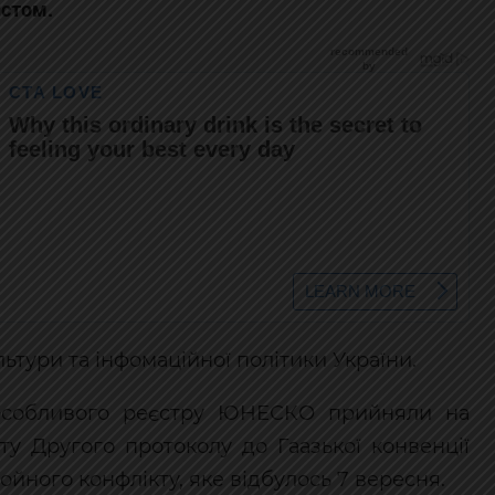
истом.
льтури та інфомаційної політики України.
 особливого реєстру ЮНЕСКО прийняли на
ту Другого протоколу до Гаазької конвенції
ойного конфлікту, яке відбулось 7 вересня.