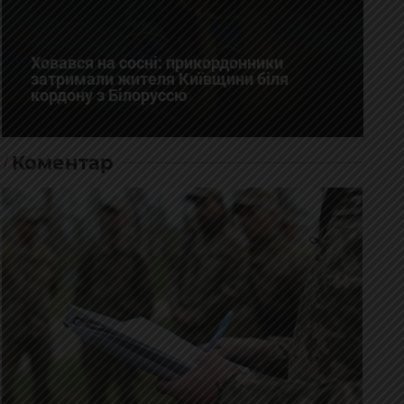
Ховався на сосні: прикордонники
затримали жителя Київщини біля
кордону з Білоруссю
Коментар