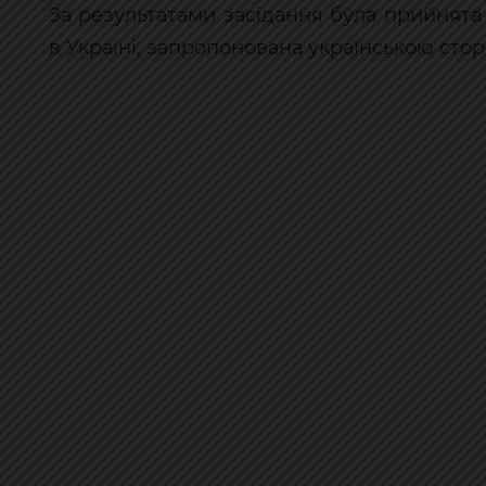
За результатами засідання була прийнята
в Україні, запропонована українською сто