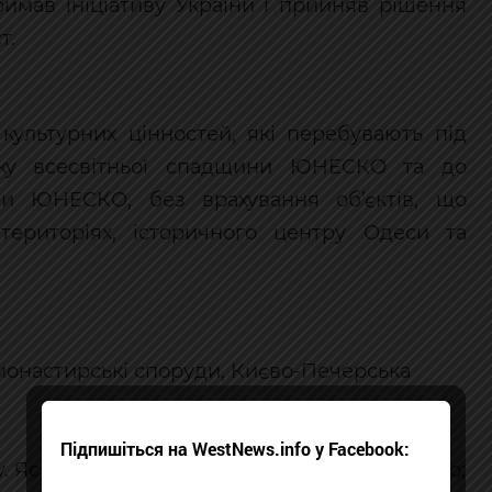
имав ініціативу України і прийняв рішення
т.
у культурних цінностей, які перебувають під
ску всесвітньої спадщини ЮНЕСКО та до
ни ЮНЕСКО, без врахування об’єктів, що
територіях, історичного центру Одеси та
м монастирські споруди, Києво-Печерська
Підпишіться на WestNews.info у Facebook:
у. Ясінянська церква Вознесіння Господнього;