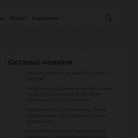
ео
Блоги
Коментар
Останні новини
Україна уразила ще два НПЗ у Росії –
14:35
Генштаб
На Буковині затримали чоловіка, який
13:55
11 днів переховувався в лісі після
стрілянини по поліцейських
Правоохоронці затримали у Львові
12:55
зловмисника, який поранив ножем
перехожого
Уночі РФ атакувала 6 балістичними
11:25
ракетами, їх не вдалося збити – дані