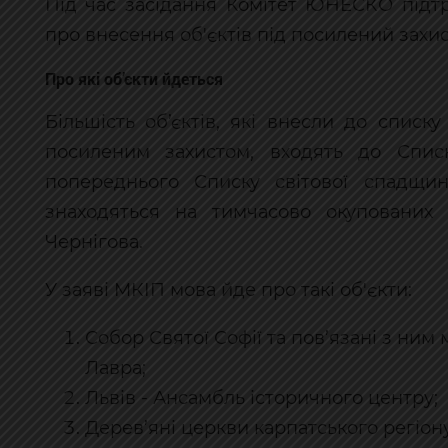
Під час засідання Комітет ЮНЕСКО підтр
про внесення об'єктів під посилений захис
Про які об’єкти йдеться
Більшість об’єктів, які внесли до списк
посиленим захистом, входять до Спи
попереднього Списку світової спадщи
знаходяться на тимчасово окупованих 
Чернігова.
У заяві МКІП мова йде про такі об'єкти:
Собор Святої Софії та пов’язані з ни
Лавра;
Львів - Ансамбль історичного центру;
Дерев’яні церкви карпатського регіон