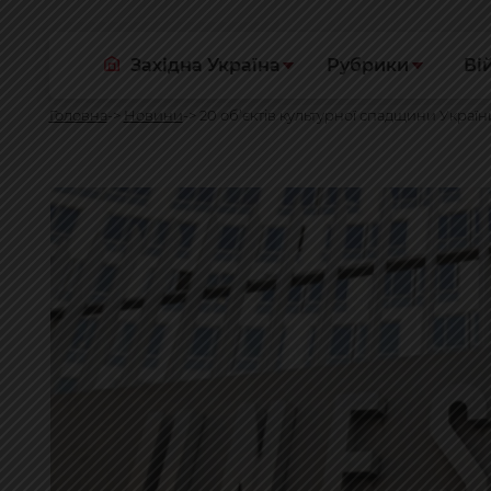
Західна Україна
Рубрики
Ві
Головна
Новини
20 об’єктів культурної спадщини Укра