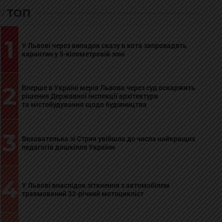
ТОП
1
У Львові через випадок сказу в кота запровадять
карантин у 5-кілометровій зоні
2
Вперше в Україні мерія Львова через суд оскаржить
рішення Державної інспекції архітектури
та містобудування щодо будівництва
3
Вихователька зі Стрия увійшла до числа найкращих
педагогів дошкілля України
4
У Львові внаслідок зіткнення з автомобілем
травмований 32-річний мотоцикліст