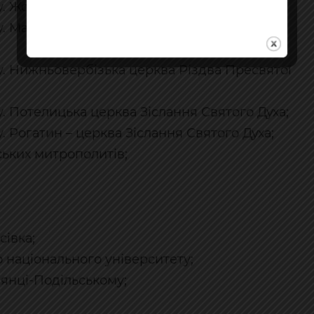
. Жовківська церква Пресвятої Трійці;
у. Матківська церква Введення в храм
у. Нижньовербізька церква Різдва Пресвятої
. Потелицька церква Зіслання Святого Духа;
. Рогатин – церква Зіслання Святого Духа;
ських митрополитів;
;
сівка;
 національного університету;
янці-Подільському;