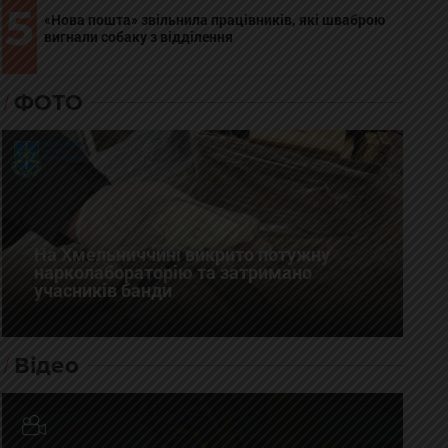
5
«Нова пошта» звільнила працівників, які шваброю
вигнали собаку з відділення
ФОТО
На Хмельниччині викрито потужну
нарколабораторію та затримано
учасників банди
Відео