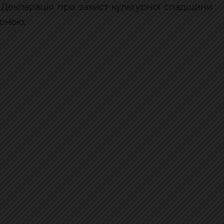
 Декларація про захист культурної спадщини
роною.