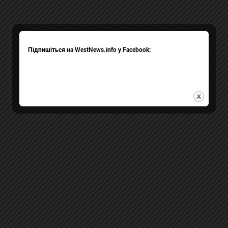
Підпишіться на WestNews.info у Facebook: