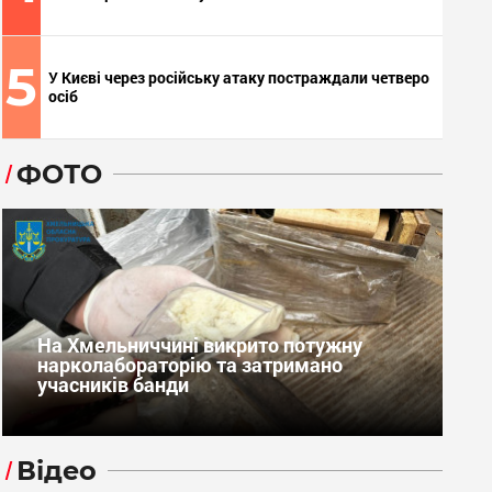
5
У Києві через російську атаку постраждали четверо
осіб
ФОТО
На Хмельниччині викрито потужну
нарколабораторію та затримано
учасників банди
Відео