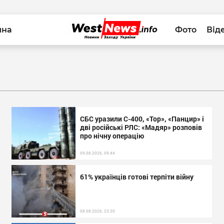
йна
Фото
Від
СБС уразили С-400, «Тор», «Панцир» і
дві російські РЛС: «Мадяр» розповів
про нічну операцію
09.08.2026, 09:44
61% українців готові терпіти війну
08.08.2026, 23:30