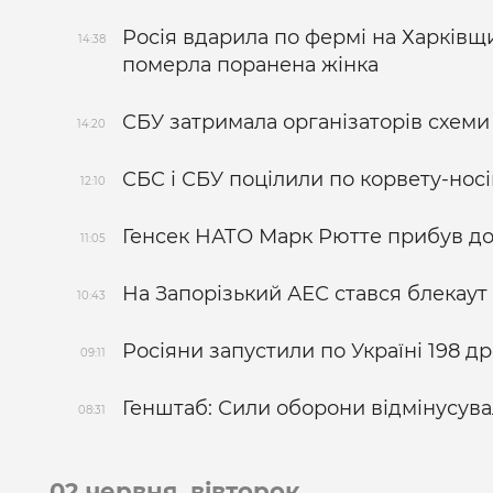
Росія вдарила по фермі на Харківщи
14:38
померла поранена жінка
СБУ затримала організаторів схеми
14:20
СБС і СБУ поцілили по корвету-нос
12:10
Генсек НАТО Марк Рютте прибув до
11:05
На Запорізький АЕС стався блекаут
10:43
Росіяни запустили по Україні 198 д
09:11
Генштаб: Сили оборони відмінусувал
08:31
02 червня, вівторок