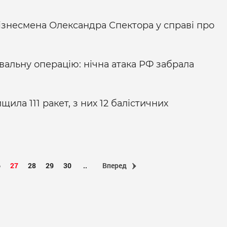
ізнесмена Олександра Спектора у справі про
альну операцію: нічна атака РФ забрала
ила 111 ракет, з них 12 балістичних
6
27
28
29
30
..
Вперед