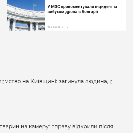
У МЗС прокоментували інцидент із
вибухом дрона в Болгарії
08.08.2026, 21:12
ємство на Київщині: загинула людина, є
 тварин на камеру: справу відкрили після