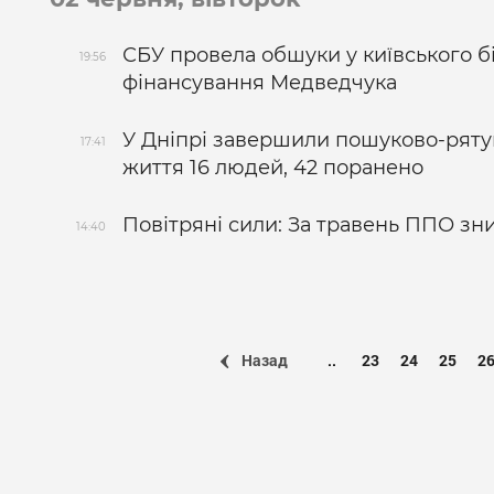
СБУ провела обшуки у київського б
19:56
фінансування Медведчука
У Дніпрі завершили пошуково-рятув
17:41
життя 16 людей, 42 поранено
Повітряні сили: За травень ППО знищ
14:40
Назад
..
23
24
25
2