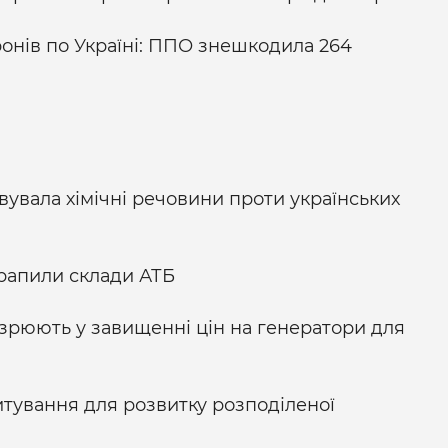
ронів по Україні: ППО знешкодила 264
овувала хімічні речовини проти українських
трапили склади АТБ
озрюють у завищенні цін на генератори для
итування для розвитку розподіленої