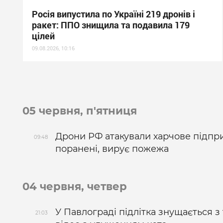
Росія випустила по Україні 219 дронів і
ракет: ППО знищила та подавила 179
цілей
09.08.2026, 10:16
05 червня, п'ятниця
Дрони РФ атакували харчове підпри
09:48
поранені, вирує пожежа
04 червня, четвер
У Павлограді підлітка знущається з
21:03