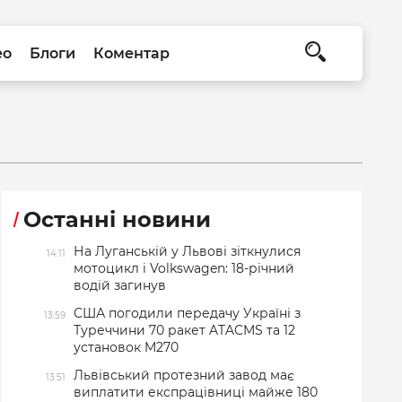
ео
Блоги
Коментар
Останні новини
На Луганській у Львові зіткнулися
14:11
мотоцикл і Volkswagen: 18-річний
водій загинув
США погодили передачу Україні з
13:59
Туреччини 70 ракет ATACMS та 12
установок M270
Львівський протезний завод має
13:51
виплатити експрацівниці майже 180