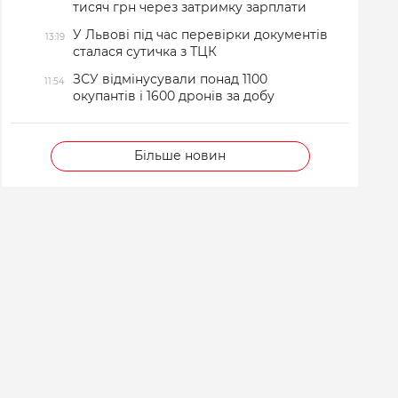
тисяч грн через затримку зарплати
У Львові під час перевірки документів
13:19
сталася сутичка з ТЦК
ЗСУ відмінусували понад 1100
11:54
окупантів і 1600 дронів за добу
Більше новин