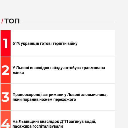
ТОП
1
61% українців готові терпіти війну
2
У Львові внаслідок наїзду автобуса травмована
жінка
3
Правоохоронці затримали у Львові зловмисника,
який поранив ножем перехожого
4
На Львівщині внаслідок ДТП загинув водій,
пасажира госпіталізували