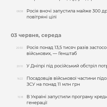
Росія вночі запустила майже 300 д
08:38
повітряні цілі
03 червня, середа
Росія понад 13,5 тисяч разів застос
20:50
військових, — Генштаб
У Дніпрі під російський обстріл по
20:10
Посадовців військової частини під
16:22
ЗСУ на понад 11 млн грн
В Україні запустили програму кред
15:18
генерації