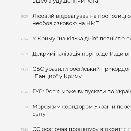
відео з удушенням кота
Лісовий відреагував на пропозицію
18:20
необов’язковою на НМТ
У Криму "на кілька днів" повністю
17:54
Декриміналізація порно: до Ради в
15:57
СБС уразили російський прикордонн
13:55
"Панцир" у Криму
ГУР: Росія може випускати по Україн
13:45
Морським коридором України переве
10:51
світу
ЄС розпочав процедуру відкриття 
10:14