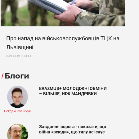
Про напад на військовослужбовців ТЦК на
Львівщині
2025-02-19 11:31:54
Блоги
ERAZMUS+ МОЛОДІЖНІ ОБМІНИ
– БІЛЬШЕ, НІЖ МАНДРІВКИ
Богдан Козійчук
Завдання ворога - показати, що
війна «всюди», що тилу не існує