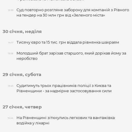
Суд повторно розгляне заборону для компаній з Рівного
10:39
на тендер на 30 млн грн від «Зеленого міста»
30 січня, неділя
Тисячу євро та 15 тис. грн віддала рівнянка шахраям
14:17
Молодший брат зарізав старшого, який дорікав йому за
13:58
неробство
29 січня, субота
Судитимуть трьох працівників поліції з Києва та
13:45
Рівненщини - за надмірне застосовування сили
27 січня, четвер
На Рівненщині зіткнулись легковик та вантажівка:
16:44
водійка у лікарні