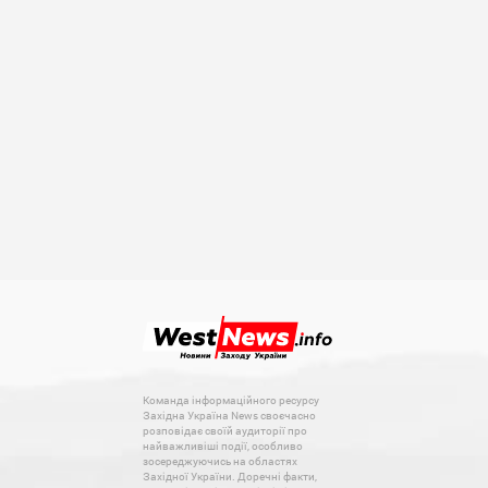
Команда інформаційного ресурсу
Західна Україна News своєчасно
розповідає своїй аудиторії про
найважливіші події, особливо
зосереджуючись на областях
Західної України. Доречні факти,