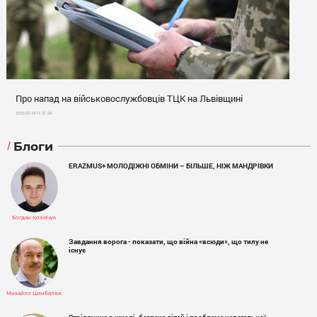
Про напад на військовослужбовців ТЦК на Львівщині
2025-02-19 11:31:54
Блоги
ERAZMUS+ МОЛОДІЖНІ ОБМІНИ – БІЛЬШЕ, НІЖ МАНДРІВКИ
Богдан Козійчук
Завдання ворога - показати, що війна «всюди», що тилу не
існує
Михайло Цимбалюк