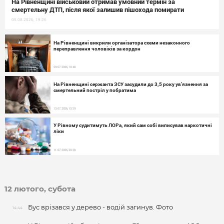
На Рівненщині військовий отримав умовний термін за
смертельну ДТП, після якої залишив пішохода помирати
05.08.2026, 19:26
На Рівненщині викрили організатора схеми незаконного
переправлення чоловіків за кордон
29.07.2026, 10:48
На Рівненщині сержанта ЗСУ засудили до 3,5 року ув’язнення за
смертельний постріл у побратима
13.07.2026, 13:29
У Рівному судитимуть ЛОРа, який сам собі виписував наркотичні
ліки
11.07.2026, 20:28
12 лютого, субота
Бус врізався у дерево - водій загинув. Фото
14:44