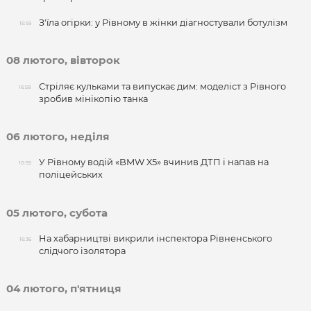
З'їла огірки: у Рівному в жінки діагностували ботулізм
15:59
08 лютого, вівторок
Стріляє кульками та випускає дим: моделіст з Рівного
16:58
зробив мінікопію танка
06 лютого, неділя
У Рівному водій «BMW X5» вчинив ДТП і напав на
10:55
поліцейських
05 лютого, субота
На хабарництві викрили інспектора Рівненського
16:36
слідчого ізолятора
04 лютого, п'ятниця