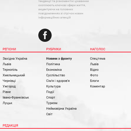
тенденції та різноманітні цікавинки
охоплюють ключові сфери життя,
акцентуючи на головних
повідомленнях зі стрічок новин
інформаційних агенцій
РЕГІОНИ
РУБРИКИ
НАГОЛОС
Західна Україна
Новини з фронту
Спецтема
Львів
Політика
Львів
Тернопіль
Економіка
Відео
Хмельницький
Суспільство
Фото
Чернівці
Сім'я і здоров'я
Блоги
Ужгород
Культура
Коментар
Рівне
Події
Івано-Франківськ
Спорт
Луцьк
Туризм
Неймовірна Україна
Світ
РЕДАКЦІЯ