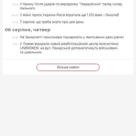
У Криму після ударів по аеродрому "Гвардійське" палає склад
08:16
пального
У війні проти України Росія втратила ще 1 210 вояк – Генштаб
08:03
7 серпня: що треба знати про цей день
07:45
06 серпня, четвер
На Закарпатті пенсіонера підозрюють у ґвалтуванні двох дівчат
20:38
У Львові відкрили новий реабілітаційний центр екосистеми
19:52
UNBROKEN: на вул. Пекарській допомагатимуть військовим
та цивільним
Більше новин