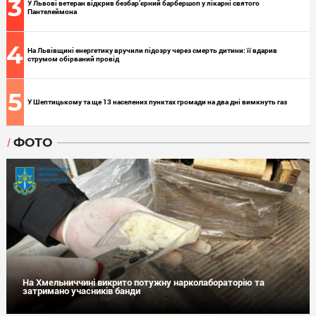
3
У Львові ветеран відкрив безбар’єрний барбершоп у лікарні святого
Пантелеймона
4
На Львівщині енергетику вручили підозру через смерть дитини: її вдарив
струмом обірваний провід
5
У Шептицькому та ще 13 населених пунктах громади на два дні вимкнуть газ
ФОТО
На Хмельниччині викрито потужну нарколабораторію та
затримано учасників банди