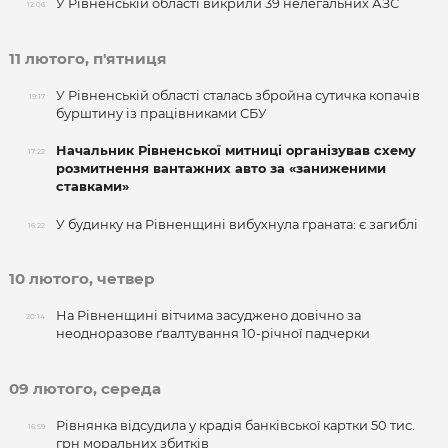
У Рівненській області викрили 39 нелегальних АЗС
12:06
11 лютого, п'ятниця
У Рівненській області сталась збройна сутичка копачів
19:17
бурштину із працівниками СБУ
Начальник Рівненської митниці організував схему
17:22
розмитнення вантажних авто за «заниженими
ставками»
У будинку на Рівненщині вибухнула граната: є загиблі
16:22
10 лютого, четвер
На Рівненщині вітчима засуджено довічно за
20:14
неодноразове ґвалтування 10-річної падчерки
09 лютого, середа
Рівнянка відсудила у крадія банківської картки 50 тис.
16:59
грн моральних збитків