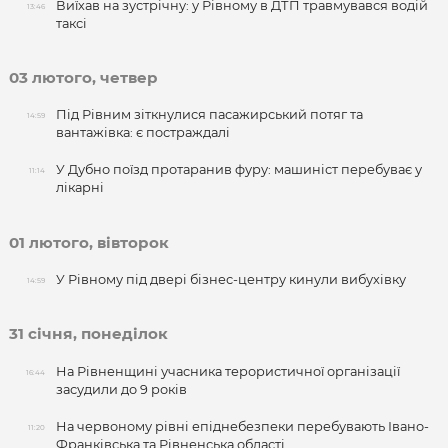
Виїхав на зустрічну: у Рівному в ДТП травмувався водій
13:46
таксі
03 лютого, четвер
Під Рівним зіткнулися пасажирський потяг та
14:59
вантажівка: є постраждалі
У Дубно поїзд протаранив фуру: машиніст перебуває у
11:14
лікарні
01 лютого, вівторок
У Рівному під двері бізнес-центру кинули вибухівку
14:59
31 січня, понеділок
На Рівненщині учасника терористичної організації
16:44
засудили до 9 років
На червоному рівні епіднебезпеки перебувають Івано-
11:20
Франківська та Рівненська області