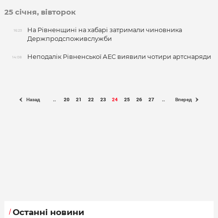
25 січня, вівторок
На Рівненщині на хабарі затримали чиновника
16:23
Держпродспоживслужби
Неподалік Рівненської АЕС виявили чотири артснаряди
14:08
Назад
..
20
21
22
23
24
25
26
27
..
Вперед
Останні новини