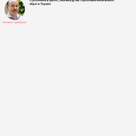
Стрілянина в школі, безпека дітей і проблема нелегальної
зброї в Україні
Михайло Цимбалюк