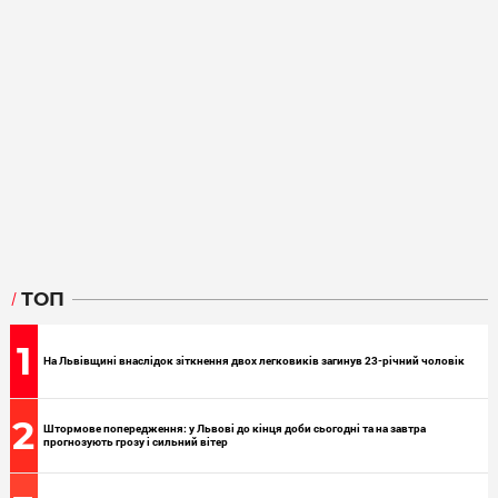
ТОП
1
На Львівщині внаслідок зіткнення двох легковиків загинув 23-річний чоловік
2
Штормове попередження: у Львові до кінця доби сьогодні та на завтра
прогнозують грозу і сильний вітер