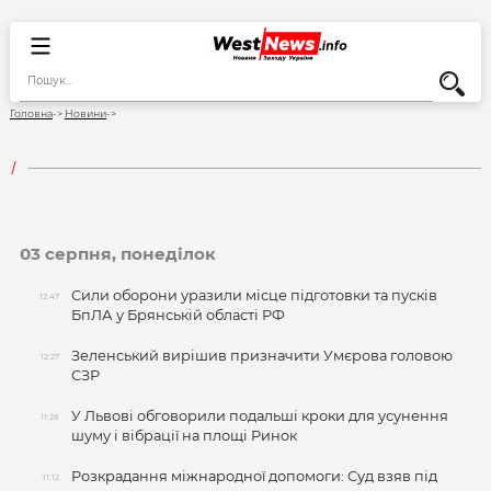
Головна
Новини
03 серпня, понеділок
Сили оборони уразили місце підготовки та пусків
12:47
БпЛА у Брянській області РФ
Зеленський вирішив призначити Умєрова головою
12:27
СЗР
У Львові обговорили подальші кроки для усунення
11:28
шуму і вібрації на площі Ринок
Розкрадання міжнародної допомоги: Суд взяв під
11:12