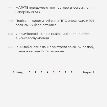
МАГАТЕ повідомило про чергове знеструмлення
11:25
Запорізької АЕС
Повітряні сили: уночі сили ППО знешкодили 109
10:55
російських безпілотників
У приміщенні ТЦК на Львівщині виявили тіло
08:55
військовослужбовця
Генштаб оновив дані про втрати армії РФ: за добу
08:36
ліквідовано ще 1500 окупантів
Назад
1
2
3
4
5
6
7
8
..
Вперед