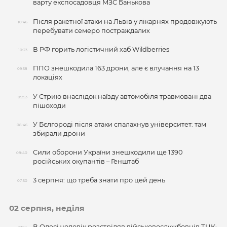
варту експосадовця МЗС Банькова
Після ракетної атаки на Львів у лікарнях продовжують
10:46
перебувати семеро постраждалих
В РФ горить логістичний хаб Wildberries
10:23
ППО знешкодила 163 дрони, але є влучання на 13
09:58
локаціях
У Стрию внаслідок наїзду автомобіля травмовані два
09:53
пішоходи
У Бєлгороді після атаки спалахнув університет: там
08:46
збирали дрони
Сили оборони України знешкодили ще 1390
08:40
російських окупантів – Генштаб
3 серпня: що треба знати про цей день
07:50
02 серпня, неділя
В Одесі чоловік розстріляв військовослужбовців ТЦК: