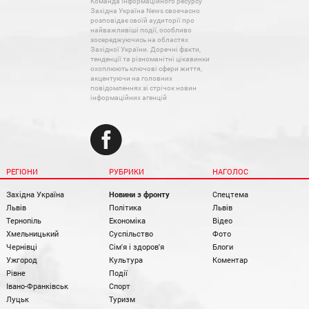
Команда інформаційного ресурсу
Західна Україна News своєчасно
розповідає своїй аудиторії про
найважливіші події, особливо
зосереджуючись на областях
Західної України. Доречні факти,
тенденції та різноманітні цікавинки
охоплюють ключові сфери життя,
акцентуючи на головних
повідомленнях зі стрічок новин
інформаційних агенцій
РЕГІОНИ
РУБРИКИ
НАГОЛОС
Західна Україна
Новини з фронту
Спецтема
Львів
Політика
Львів
Тернопіль
Економіка
Відео
Хмельницький
Суспільство
Фото
Чернівці
Сім'я і здоров'я
Блоги
Ужгород
Культура
Коментар
Рівне
Події
Івано-Франківськ
Спорт
Луцьк
Туризм