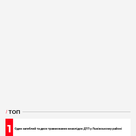
ТОП
1
Один загиблий та двоє травмованих внаслідок ДТП у Львівському районі