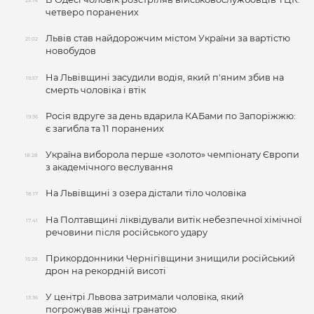
23:14
четверо поранених
Львів став найдорожчим містом України за вартістю
21:02
новобудов
На Львівщині засудили водія, який п'яним збив на
19:57
смерть чоловіка і втік
Росія вдруге за день вдарила КАБами по Запоріжжю:
19:36
є загибла та 11 поранених
Україна виборола перше «золото» чемпіонату Європи
18:28
з академічного веслування
На Львівщині з озера дістали тіло чоловіка
18:17
На Полтавщині ліквідували витік небезпечної хімічної
17:41
речовини після російського удару
Прикордонники Чернігівщини знищили російський
15:28
дрон на рекордній висоті
У центрі Львова затримали чоловіка, який
13:36
погрожував жінці гранатою