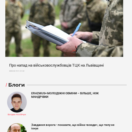
Про напад на військовослужбовців ТЦК на Львівщині
2025-02-19 11:31:54
Блоги
ERAZMUS+ МОЛОДІЖНІ ОБМІНИ – БІЛЬШЕ, НІЖ
МАНДРІВКИ
Богдан Козійчук
Завдання ворога - показати, що війна «всюди», що тилу не
існує