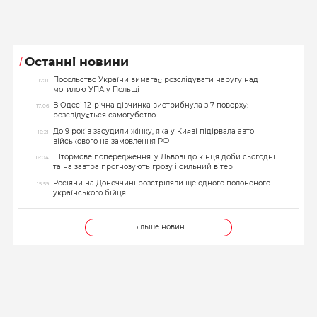
Останні новини
Посольство України вимагає розслідувати наругу над
17:11
могилою УПА у Польщі
В Одесі 12-річна дівчинка вистрибнула з 7 поверху:
17:06
розслідується самогубство
До 9 років засудили жінку, яка у Києві підірвала авто
16:21
військового на замовлення РФ
Штормове попередження: у Львові до кінця доби сьогодні
16:04
та на завтра прогнозують грозу і сильний вітер
Росіяни на Донеччині розстріляли ще одного полоненого
15:59
українського бійця
Більше новин