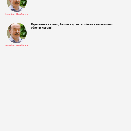
Михайло Цимбалюк
Стрілянина в школі, безпека дітей і проблема нелегальної
зброї в Україні
Михайло Цимбалюк